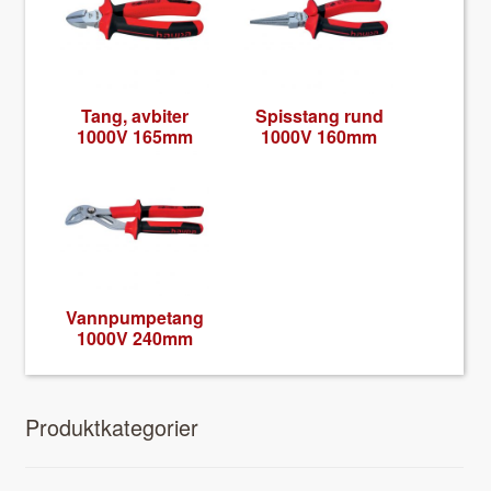
Tang, avbiter
Spis­stang rund
1000V 165mm
1000V 160mm
Van­npum­petang
1000V 240mm
Pro­duk­tkat­e­gori­er