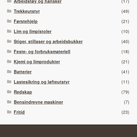
Arbeidstøy og hansker
(17)
Trekkeutstyr
(49)
Førstehjelp
(21)
Lim og limpistoler
(10)
Stiger, stillaser og arbeidsbukker
(40)
Feste- og forbruksmateriell
(18)
Kjemi og limprodukter
(21)
Batterier
(41)
Lastesikring og løfteutstyr
(11)
Redskap
(79)
Bensindrevne maskiner
(7)
Fritid
(23)