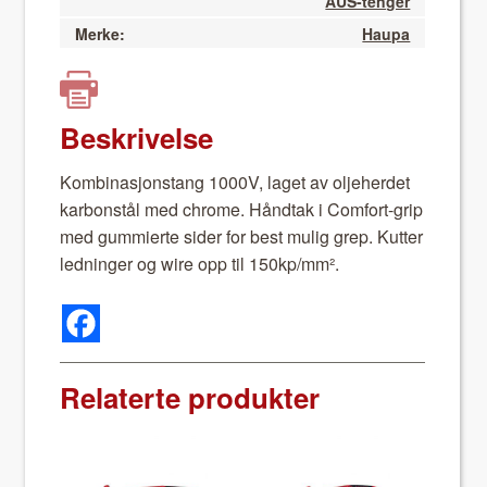
AUS-tenger
Merke:
Haupa
Beskrivelse
Kom­bi­nasjon­stang 1000V, laget av olje­herdet
kar­bon­stål med chrome. Hånd­tak i Com­fort-grip
med gum­mierte sider for best mulig grep. Kut­ter
led­ninger og wire opp til 150kp/mm².
Relaterte produkter