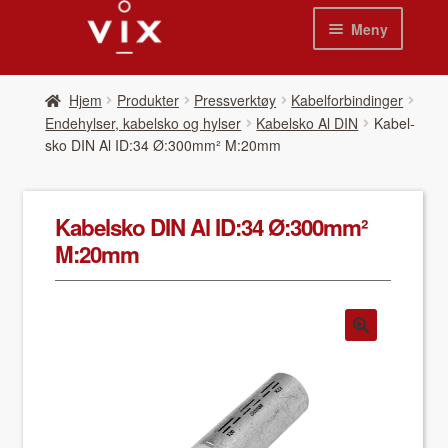
Hopp
Hopp
Meny
til
til
navigasjon
innhold
Hjem
Hjem
Pro­duk­ter
Pressverktøy
Kabelforbindinger
Endehylser, kabelsko og hylser
Kabelsko Al DIN
Kabel­
Pro­duk­ter
sko DIN Al ID:34 Ø:300mm² M:20mm
Nyheter
Kabel­sko DIN Al ID:34 Ø:300mm²
Se kat­a­loger
M:20mm
Video
Om oss
Kon­takt oss
Våre leverandør­er