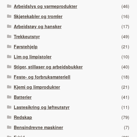
Arbeidslys og varmeprodukter
(46)
Skjøtekabler og tromler
(16)
Arbeidstøy og hansker
(17)
Trekkeutstyr
(49)
Førstehjelp
(21)
Lim og limpistoler
(10)
Stiger, stillaser og arbeidsbukker
(40)
Feste- og forbruksmateriell
(18)
Kjemi og limprodukter
(21)
Batterier
(41)
Lastesikring og løfteutstyr
(11)
Redskap
(79)
Bensindrevne maskiner
(7)