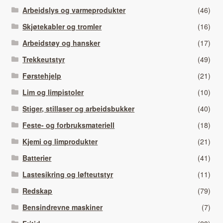
Arbeidslys og varmeprodukter
(46)
Skjøtekabler og tromler
(16)
Arbeidstøy og hansker
(17)
Trekkeutstyr
(49)
Førstehjelp
(21)
Lim og limpistoler
(10)
Stiger, stillaser og arbeidsbukker
(40)
Feste- og forbruksmateriell
(18)
Kjemi og limprodukter
(21)
Batterier
(41)
Lastesikring og løfteutstyr
(11)
Redskap
(79)
Bensindrevne maskiner
(7)