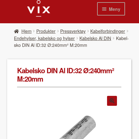
Hopp
Hopp
Meny
til
til
navigasjon
innhold
Hjem
Hjem
Pro­duk­ter
Pressverktøy
Kabelforbindinger
Endehylser, kabelsko og hylser
Kabelsko Al DIN
Kabel­
Pro­duk­ter
sko DIN Al ID:32 Ø:240mm² M:20mm
Nyheter
Kabel­sko DIN Al ID:32 Ø:240mm²
Se kat­a­loger
M:20mm
Video
Om oss
Kon­takt oss
Våre leverandør­er