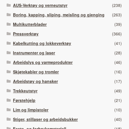
AUS-Verktøy og verneutstyr
(238)
Boring, kapping, sliping, meisling og gjenging
(263)
Multikutterblader
(39)
Pressverktøy
(366)
Kabelkutting og lokkeverktøy
(41)
Instrumenter og laser
(28)
Arbeidslys og varmeprodukter
(46)
Skjøtekabler og tromler
(16)
Arbeidstøy og hansker
(17)
Trekkeutstyr
(49)
Førstehjelp
(21)
Lim og limpistoler
(10)
Stiger, stillaser og arbeidsbukker
(40)
Feste- og forbruksmateriell
(18)