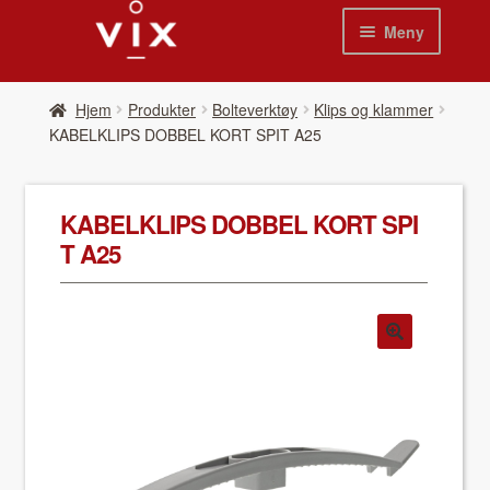
Hopp
Hopp
Meny
til
til
navigasjon
innhold
Hjem
Hjem
Pro­duk­ter
Bolteverktøy
Klips og klammer
KABELKLIPS DOBBEL KORT SPIT A25
Pro­duk­ter
Nyheter
KABELKLIPS DOBBEL KORT SPI
T A25
Se kat­a­loger
Video
Om oss
Kon­takt oss
Våre leverandør­er