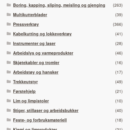
Boring, kapping, sliping, meisling og gjenging
(263)
Multikutterblader
(39)
Pressverktøy
(366)
Kabelkutting og lokkeverktøy
(41)
Instrumenter og laser
(28)
Arbeidslys og varmeprodukter
(46)
Skjøtekabler og tromler
(16)
Arbeidstøy og hansker
(17)
Trekkeutstyr
(49)
Førstehjelp
(21)
Lim og limpistoler
(10)
Stiger, stillaser og arbeidsbukker
(40)
Feste- og forbruksmateriell
(18)
Kjemi og limprodukter
(21)