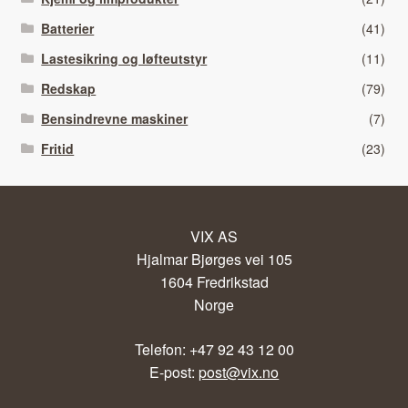
Batterier
(41)
Lastesikring og løfteutstyr
(11)
Redskap
(79)
Bensindrevne maskiner
(7)
Fritid
(23)
VIX AS
Hjalmar Bjørges vei 105
1604 Fredrikstad
Norge
Telefon: +47 92 43 12 00
E-post:
post@vix.no