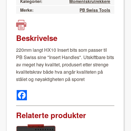
Kategorier:
Momentskrutrekkere
Merke:
PB Swiss Tools
Beskrivelse
220mm langt HX10 Insert bits som pass­er til
PB Swiss sine "Insert Han­dles". Utskift­bare bits
av meget høy kvalitet, pro­dusert etter strenge
kvalitet­skrav både hva angår kvaliteten på
stålet og nøyak­tigheten på sporet
Relaterte produkter