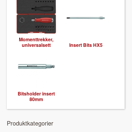
Moment­trekker,
uni­ver­salsett
Insert Bits HX5
Bit­sh­old­er insert
80mm
Pro­duk­tkat­e­gori­er