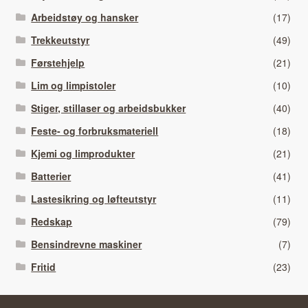
Arbeidstøy og hansker
(17)
Trekkeutstyr
(49)
Førstehjelp
(21)
Lim og limpistoler
(10)
Stiger, stillaser og arbeidsbukker
(40)
Feste- og forbruksmateriell
(18)
Kjemi og limprodukter
(21)
Batterier
(41)
Lastesikring og løfteutstyr
(11)
Redskap
(79)
Bensindrevne maskiner
(7)
Fritid
(23)