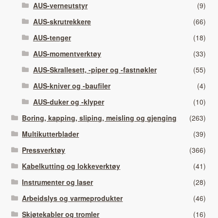
AUS-verneutstyr
(9)
AUS-skrutrekkere
(66)
AUS-tenger
(18)
AUS-momentverktøy
(33)
AUS-Skrallesett, -piper og -fastnøkler
(55)
AUS-kniver og -baufiler
(4)
AUS-duker og -klyper
(10)
Boring, kapping, sliping, meisling og gjenging
(263)
Multikutterblader
(39)
Pressverktøy
(366)
Kabelkutting og lokkeverktøy
(41)
Instrumenter og laser
(28)
Arbeidslys og varmeprodukter
(46)
Skjøtekabler og tromler
(16)