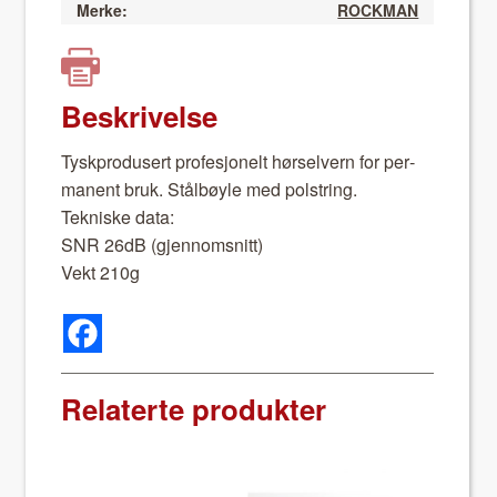
Merke:
ROCKMAN
Beskrivelse
Tyskpro­dusert pro­fesjonelt hør­selvern for per­
ma­nent bruk. Stål­bøyle med pol­string.
Tekniske data:
SNR 26dB (gjen­nom­snitt)
Vekt 210g
Relaterte produkter