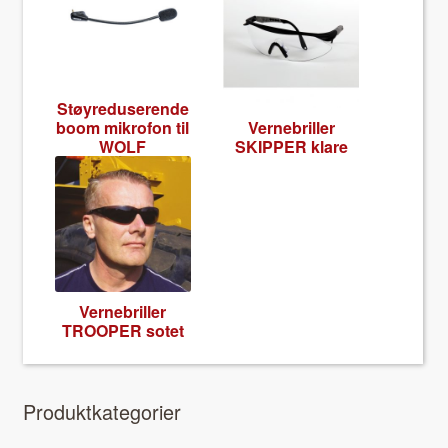
Støyre­duserende
boom mikro­fon til
Verne­briller
WOLF
SKIPPER klare
Verne­briller
TROOPER sotet
Pro­duk­tkat­e­gori­er