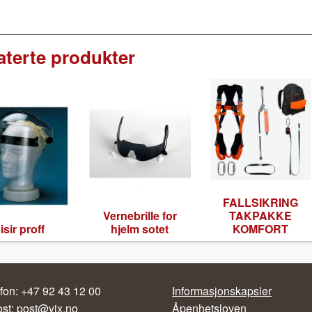
aterte produkter
FALLSIKRING
Verne­brille for
TAKPAKKE
isir proff
hjelm sotet
KOMFORT
fon: +47 92 43 12 00
Informasjonskapsler
ost:
post@vix.no
Åpenhetsloven