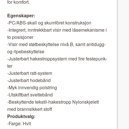
for kom­fort.
Egen­skaper:
-PC/ABS-skall og skum­fôret kon­struk­sjon
-Inte­gr­ert, inntrekkbart visir med låse­mekanisme i
to posisjon­er
-Visir med støtbeskyt­telse nivå B, samt antidugg-
og ripebeskyt­telse
-Juster­bart hake­stropp­sys­tem med fire fes­tepunk­
ter
-Juster­bart ratt-sys­tem
-Juster­bart hode­bånd
-Myk innvendig pol­string
-Utskift­bart svet­te­bånd
-Beskyt­tende tek­stil-hake­stropp Nylon­skjelett
med brannsikkert stoff
Pro­duk­t­valg:
-Farge: Hvit