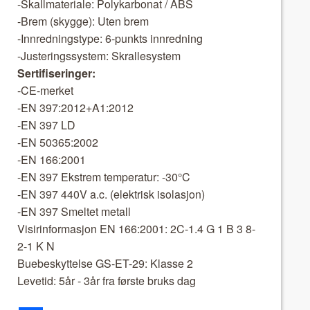
-Skall­ma­te­ri­ale: Polykar­bon­at / ABS
-Brem (skygge): Uten brem
-Innred­ningstype: 6-punk­ts innred­ning
-Jus­ter­ingssys­tem: Skrallesys­tem
Ser­ti­fis­eringer:
-CE-mer­ket
-EN 397:2012+A1:2012
-EN 397 LD
-EN 50365:2002
-EN 166:2001
-EN 397 Ekstrem tem­per­atur: -30°C
-EN 397 440V a.c. (elek­trisk iso­lasjon)
-EN 397 Smeltet met­all
Visir­in­for­masjon EN 166:2001: 2C-1.4 G 1 B 3 8-
2-1 K N
Buebeskyt­telse GS-ET-29: Klasse 2
Lev­etid: 5år - 3år fra første bruks dag