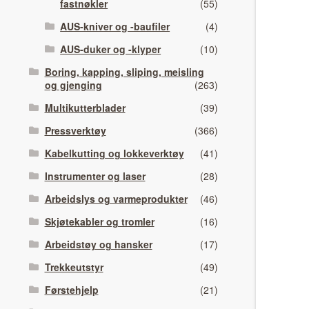
fastnøkler
(55)
AUS-kniver og -baufiler
(4)
AUS-duker og -klyper
(10)
Boring, kapping, sliping, meisling
og gjenging
(263)
Multikutterblader
(39)
Pressverktøy
(366)
Kabelkutting og lokkeverktøy
(41)
Instrumenter og laser
(28)
Arbeidslys og varmeprodukter
(46)
Skjøtekabler og tromler
(16)
Arbeidstøy og hansker
(17)
Trekkeutstyr
(49)
Førstehjelp
(21)