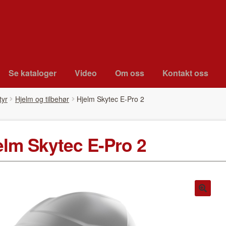
Se kat­a­loger
Video
Om oss
Kon­takt oss
tyr
Hjelm og tilbehør
Hjelm Skytec E-Pro 2
elm Skytec E-Pro 2