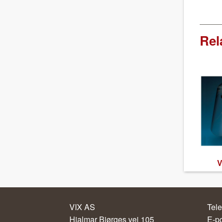
Rel
V
VIX AS
Tele
Hjalmar Bjørges vei 105
E-p