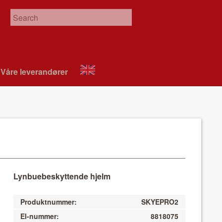
Våre leverandør­er
About
VIX
Lynbuebeskyttende hjelm
Produktnummer:
SKYEPRO2
El-nummer:
8818075