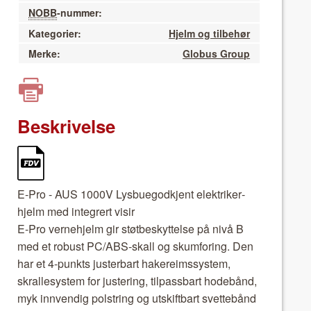
NOBB
-nummer:
Kategorier:
Hjelm og tilbehør
Merke:
Globus Group
Beskrivelse
E-Pro - AUS 1000V Lys­bue­god­kjent elek­trik­er­
hjelm med inte­gr­ert visir
E-Pro verne­hjelm gir støtbeskyt­telse på nivå B
med et robust PC/ABS-skall og skum­foring. Den
har et 4-punk­ts juster­bart hak­ereimssys­tem,
skrallesys­tem for jus­ter­ing, tilpass­bart hode­bånd,
myk innvendig pol­string og utskift­bart svet­te­bånd