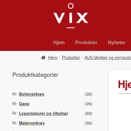
Hopp
Hopp
til
til
navigasjon
innhold
Hjem
Pro­duk­ter
Nyheter
Hjem
Pro­duk­ter
AUS-Verktøy og verneuts
Pro­duk­tkat­e­gori­er
Hj
Bolteverktøy
(26)
Gass
(26)
Lysarmaturer og tilbehør
(69)
Malerverktøy
(56)