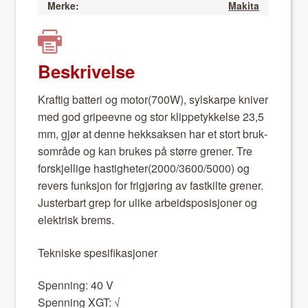
Merke:
Makita
Beskrivelse
Kraftig bat­teri og motor(700W), syl­skarpe kniv­er
med god gripeevne og stor klip­petykkelse 23,5
mm, gjør at denne hekksak­sen har et stort bruk­
som­råde og kan brukes på større gren­er. Tre
forskjel­lige hastigheter(2000/3600/5000) og
revers funksjon for frigjøring av fastk­ilte gren­er.
Juster­bart grep for ulike arbei­d­spo­sisjon­er og
elek­trisk brems.
Tekniske spe­si­fikasjon­er
Spen­ning: 40 V
Spen­ning XGT: √