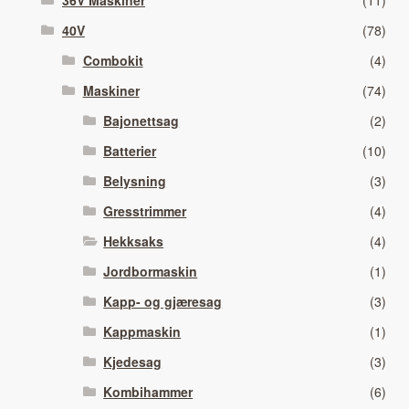
36V Maskiner
(11)
40V
(78)
Combokit
(4)
Maskiner
(74)
Bajonettsag
(2)
Batterier
(10)
Belysning
(3)
Gresstrimmer
(4)
Hekksaks
(4)
Jordbormaskin
(1)
Kapp- og gjæresag
(3)
Kappmaskin
(1)
Kjedesag
(3)
Kombihammer
(6)