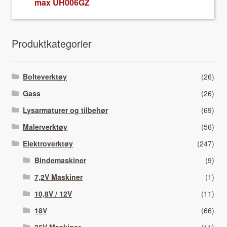
max UH006GZ
Pro­duk­tkat­e­gori­er
Bolteverktøy
(26)
Gass
(26)
Lysarmaturer og tilbehør
(69)
Malerverktøy
(56)
Elektroverktøy
(247)
Bindemaskiner
(9)
7,2V Maskiner
(1)
10,8V / 12V
(11)
18V
(66)