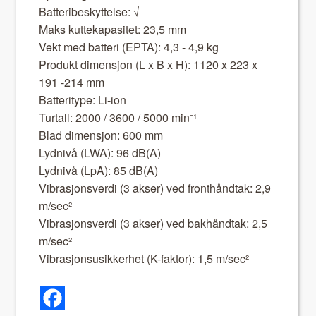
Bat­teribeskyt­telse: √
Maks kut­teka­p­a­sitet: 23,5 mm
Vekt med bat­teri (EPTA): 4,3 - 4,9 kg
Pro­dukt dimen­sjon (L x B x H): 1120 x 223 x
191 -214 mm
Bat­ter­i­type: Li-ion
Tur­tall: 2000 / 3600 / 5000 min⁻¹
Blad dimen­sjon: 600 mm
Lyd­nivå (LWA): 96 dB(A)
Lyd­nivå (LpA): 85 dB(A)
Vibrasjonsver­di (3 akser) ved fron­thånd­tak: 2,9
m/sec²
Vibrasjonsver­di (3 akser) ved bakhånd­tak: 2,5
m/sec²
Vibrasjon­susikker­het (K-fak­tor): 1,5 m/sec²