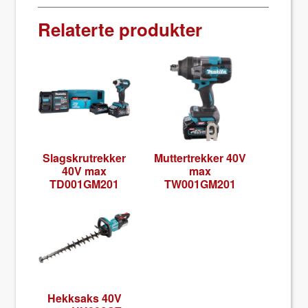
Relaterte produkter
Slagskrutrekker
Mut­tertrekker 40V
40V max
max
TD001GM201
TW001GM201
Hekksaks 40V