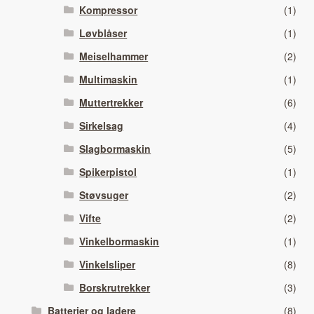
Kompressor
(1)
Løvblåser
(1)
Meiselhammer
(2)
Multimaskin
(1)
Muttertrekker
(6)
Sirkelsag
(4)
Slagbormaskin
(5)
Spikerpistol
(1)
Støvsuger
(2)
Vifte
(2)
Vinkelbormaskin
(1)
Vinkelsliper
(8)
Borskrutrekker
(3)
Batterier og ladere
(8)