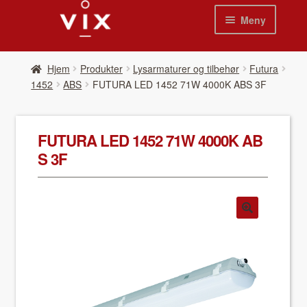
Hopp
Hopp
Meny
til
til
navigasjon
innhold
Hjem
Hjem
Pro­duk­ter
Lysarmaturer og tilbehør
Futura
1452
ABS
FUTURA LED 1452 71W 4000K ABS 3F
Pro­duk­ter
Nyheter
FUTURA LED 1452 71W 4000K AB
S 3F
Se kat­a­loger
Video
Om oss
Kon­takt oss
Våre leverandør­er