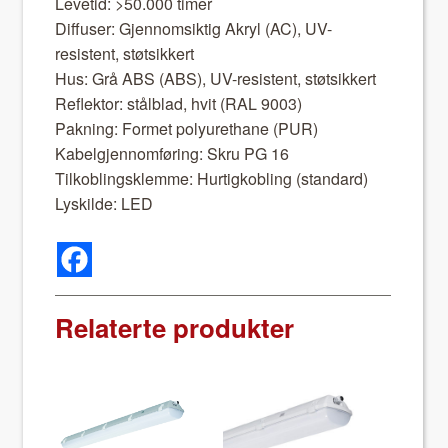
Lev­etid: >50.000 timer
Dif­fuser: Gjen­nom­sik­tig Akryl (AC), UV-
resistent, støt­sikkert
Hus: Grå ABS (ABS), UV-resistent, støt­sikkert
Reflek­tor: stål­blad, hvit (RAL 9003)
Pakn­ing: Formet polyurethane (PUR)
Kabel­gjen­nom­føring: Skru PG 16
Tilkoblingsklemme: Hur­tigkobling (stan­dard)
Lyskilde: LED
Relaterte produkter