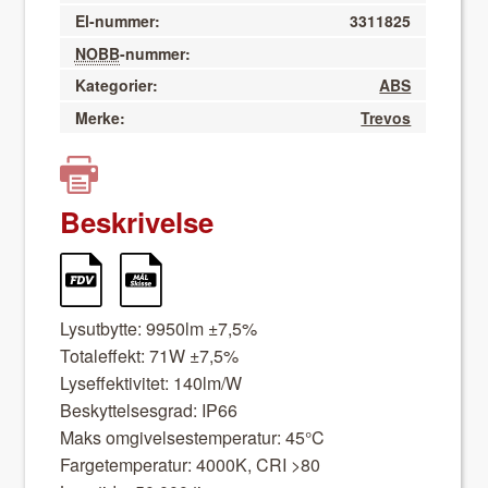
El-nummer:
3311825
NOBB
-nummer:
Kategorier:
ABS
Merke:
Trevos
Beskrivelse
Lysut­bytte: 9950lm ±7,5%
Total­ef­fekt: 71W ±7,5%
Lysef­fek­tivitet: 140lm/W
Beskyt­telses­grad: IP66
Maks omgivelses­tem­per­atur: 45°C
Far­getem­per­atur: 4000K, CRI >80