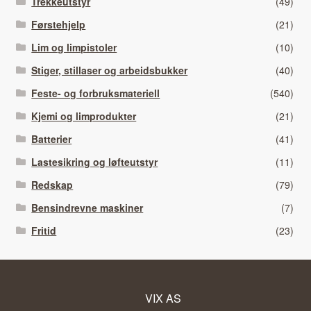
Trekkeutstyr
(49)
Førstehjelp
(21)
Lim og limpistoler
(10)
Stiger, stillaser og arbeidsbukker
(40)
Feste- og forbruksmateriell
(540)
Kjemi og limprodukter
(21)
Batterier
(41)
Lastesikring og løfteutstyr
(11)
Redskap
(79)
Bensindrevne maskiner
(7)
Fritid
(23)
VIX AS