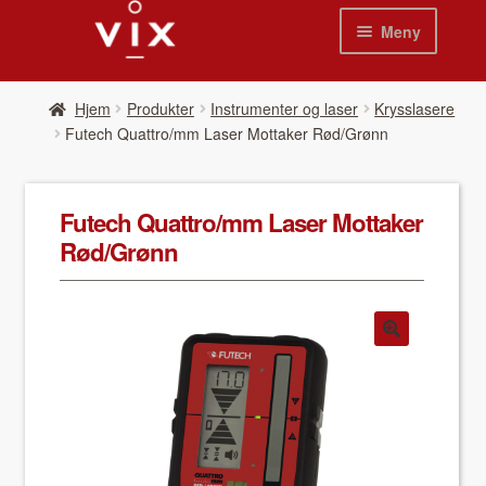
Hopp
Hopp
Meny
til
til
navigasjon
innhold
Hjem
Hjem
Pro­duk­ter
Instrumenter og laser
Krysslasere
Futech Quattro/mm Laser Mot­tak­er Rød/Grønn
Pro­duk­ter
Nyheter
Futech Quattro/mm Laser Mot­tak­er
Rød/Grønn
Se kat­a­loger
Video
Om oss
Kon­takt oss
Våre leverandør­er