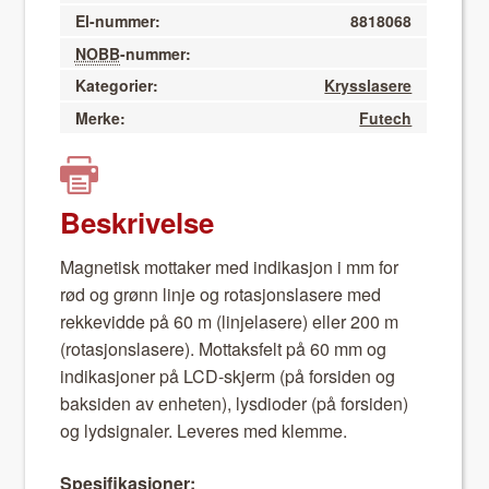
El-nummer:
8818068
NOBB
-nummer:
Kategorier:
Krysslasere
Merke:
Futech
Beskrivelse
Mag­netisk mot­tak­er med indikasjon i mm for
rød og grønn lin­je og rotasjon­slasere med
rekke­v­id­de på 60 m (lin­je­lasere) eller 200 m
(rotasjon­slasere). Mot­taks­felt på 60 mm og
indikasjon­er på LCD-skjerm (på for­si­den og
bak­si­den av enheten), lys­dioder (på for­si­den)
og lydsig­naler. Leveres med klemme.
Spe­si­fikasjon­er: