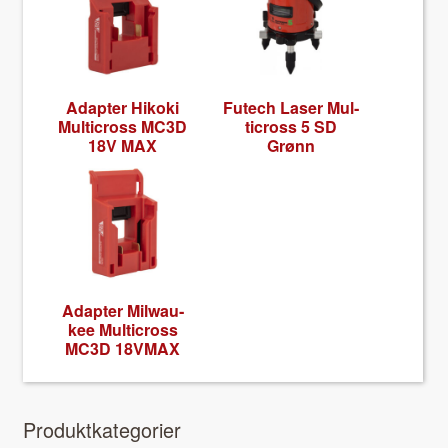
Adapter Hiko­ki
Futech Laser Mul­
Mul­ti­cross MC3D
ti­cross 5 SD
18V MAX
Grønn
Adapter Mil­wau­
kee Mul­ti­cross
MC3D 18VMAX
Pro­duk­tkat­e­gori­er