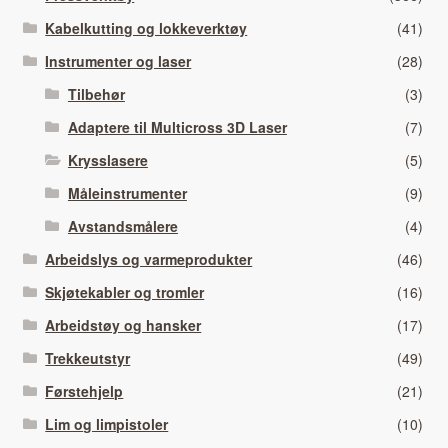
Kabelkutting og lokkeverktøy
(41)
Instrumenter og laser
(28)
Tilbehør
(3)
Adaptere til Multicross 3D Laser
(7)
Krysslasere
(5)
Måleinstrumenter
(9)
Avstandsmålere
(4)
Arbeidslys og varmeprodukter
(46)
Skjøtekabler og tromler
(16)
Arbeidstøy og hansker
(17)
Trekkeutstyr
(49)
Førstehjelp
(21)
Lim og limpistoler
(10)