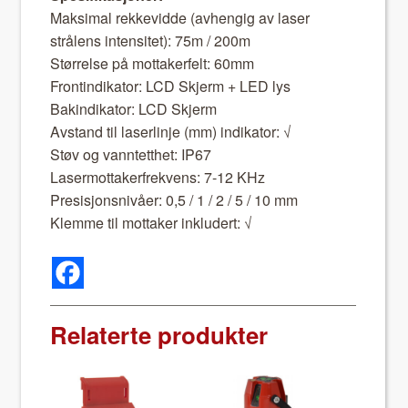
Mak­si­mal rekke­v­id­de (avhengig av laser
strålens inten­sitet): 75m / 200m
Stør­relse på mot­tak­er­felt: 60mm
Fron­tindika­tor: LCD Skjerm + LED lys
Bakindika­tor: LCD Skjerm
Avs­tand til laser­lin­je (mm) indika­tor: √
Støv og van­ntet­thet: IP67
Laser­mot­tak­er­frekvens: 7-12 KHz
Pre­sisjon­snivåer: 0,5 / 1 / 2 / 5 / 10 mm
Klemme til mot­tak­er inklud­ert: √
Relaterte produkter