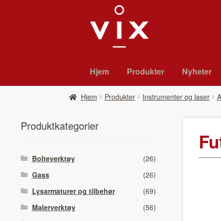
Hopp
Hopp
til
til
navigasjon
innhold
Hjem
Pro­duk­ter
Nyheter
Hjem
Pro­duk­ter
Instrumenter og laser
A
Pro­duk­tkat­e­gori­er
Fu
Bolteverktøy
(26)
Gass
(26)
Lysarmaturer og tilbehør
(69)
Malerverktøy
(56)