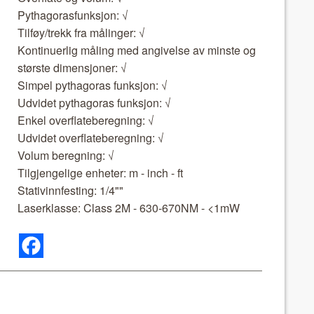
Pythago­ras­funksjon: √
Tilføy/trekk fra målinger: √
Kon­tin­uerlig måling med angivelse av min­ste og
største dimen­sjon­er: √
Sim­pel pythago­ras funksjon: √
Udvidet pythago­ras funksjon: √
Enkel over­flate­bereg­n­ing: √
Udvidet over­flate­bereg­n­ing: √
Volum bereg­n­ing: √
Tilgjen­gelige enheter: m - inch - ft
Sta­tivin­n­fest­ing: 1/4""
Laserk­lasse: Class 2M - 630-670NM - <1mW