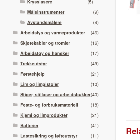
Krysslasere
(5)
Måleinstrumenter
(9)
Avstandsmålere
(4)
Arbeidslys og varmeprodukter
(46)
Skjøtekabler og tromler
(16)
Arbeidstøy og hansker
(17)
Trekkeutstyr
(49)
Førstehjelp
(21)
Lim og limpistoler
(10)
Stiger, stillaser og arbeidsbukker
(40)
Feste- og forbruksmateriell
(18)
Kjemi og limprodukter
(21)
Batterier
(41)
Rel
Lastesikring og løfteutstyr
(11)