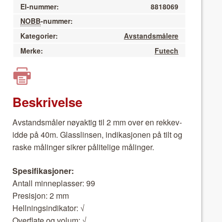
El-nummer:
8818069
NOBB
-nummer:
Kategorier:
Avstandsmålere
Merke:
Futech
Beskrivelse
Avs­tandsmåler nøyak­tig til 2 mm over en rekke­v­
id­de på 40m. Glasslin­sen, indikasjo­nen på tilt og
raske målinger sikr­er pålitelige målinger.
Spe­si­fikasjon­er:
Antall min­neplass­er: 99
Pre­sisjon: 2 mm
Hell­ningsindika­tor: √
Over­flate og volum: √