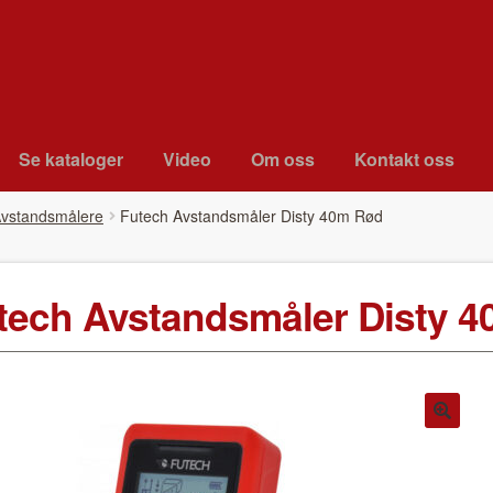
Se kat­a­loger
Video
Om oss
Kon­takt oss
vstandsmålere
Futech Avs­tandsmåler Dis­ty 40m Rød
tech Avs­tandsmåler Dis­ty 