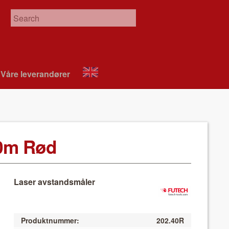
Våre leverandør­er
About
VIX
40m Rød
Laser avstandsmåler
Produktnummer:
202.40R