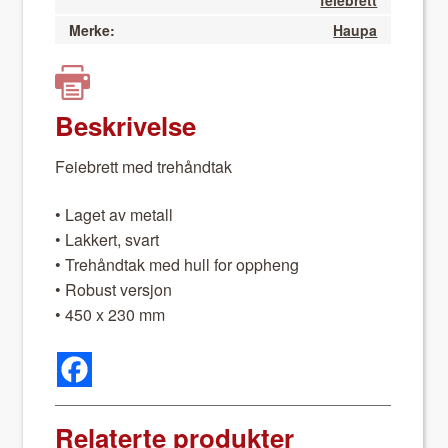
feiebrett
Merke:
Haupa
Beskrivelse
Feiebrett med tre­hånd­tak
• Laget av met­all
• Lakkert, svart
• Tre­hånd­tak med hull for oppheng
• Robust ver­sjon
• 450 x 230 mm
Relaterte produkter