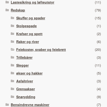
Lastesikring og løfteutstyr
(11)
Redskap
(79)
Skuffer og spader
(15)
Stolpespade
(1)
Krafser og spett
(2)
Raker og river
(6)
Feiekoster, svaber og feiebrett
(20)
Trillebårer
(3)
Slegger
(11)
økser og hakker
(5)
Asfaltriver
(3)
Grensakser
(4)
Snørydding
(9)
Bensindrevne maskiner
(7)