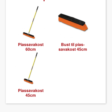
Pias­savakost
Bust til pias­
60cm
savakost 45cm
Pias­savakost
45cm