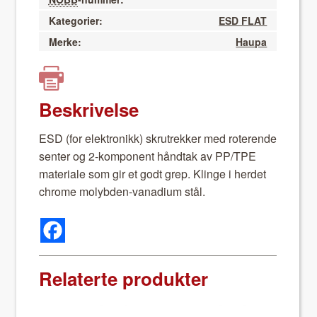
Kategorier:
ESD FLAT
Merke:
Haupa
Beskrivelse
ESD (for elek­tron­ikk) skrutrekker med roterende
sen­ter og 2-kom­po­nent hånd­tak av PP/TPE
mate­ri­ale som gir et godt grep. Klinge i herdet
chrome molyb­den-vana­di­um stål.
Relaterte produkter