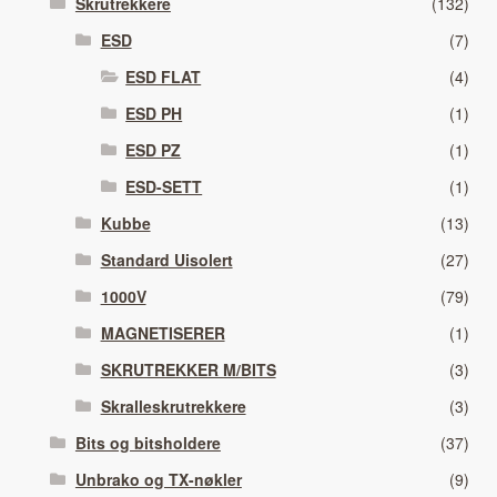
Skrutrekkere
(132)
ESD
(7)
ESD FLAT
(4)
ESD PH
(1)
ESD PZ
(1)
ESD-SETT
(1)
Kubbe
(13)
Standard Uisolert
(27)
1000V
(79)
MAGNETISERER
(1)
SKRUTREKKER M/BITS
(3)
Skralleskrutrekkere
(3)
Bits og bitsholdere
(37)
Unbrako og TX-nøkler
(9)