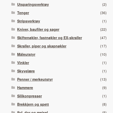
Utsparingsverktøy
(2)
Tenger
(36)
Stripsverktøy
(1)
Kniver, baufiler og sager
(22)
Skiftenøkler, fastnøkler og EX-skraller
(47)
Skraller, piper og skapnøkler
(17)
Måleutstyr
(10)
Vinkler
(1)
Skyvelære
(1)
Penner / merkeutstyr
(13)
Hammere
(9)
Silikonpresser
(1)
Brekkjern og spett
(8)
Syl, dor og meisel
(5)