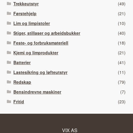
Trekkeutstyr
(49)
Førstehjelp
(21)
Lim og limpistoler
(10)
Stiger, stillaser og arbeidsbukker
(40)
Feste- og forbruksmateriell
(18)
Kjemi og limprodukter
(21)
Batterier
(41)
Lastesikring og løfteutstyr
(11)
Redskap
(79)
Bensindrevne maskiner
(7)
Fritid
(23)
VIX AS