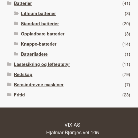
Batterier
(41)
Lithium batterier
(3)
Standard batterier
(20)
Oppladbare batterier
(3)
Knappe-batterier
(14)
Batteriladere
(1)
Lastesikring og løfteutstyr
(11)
Redskap
(79)
Bensindrevne maskiner
(7)
Fritid
(23)
VIX AS
Hjalmar Bjørges vei 105