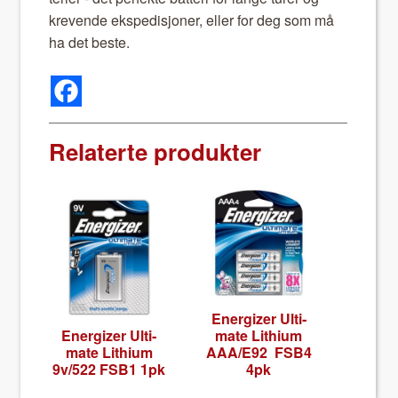
krevende eks­pedis­jon­er, eller for deg som må
ha det beste.
Relaterte produkter
Ener­giz­er Ulti­
Ener­giz­er Ulti­
mate Lithi­um
mate Lithi­um
AAA/E92 FSB4
9v/522 FSB1 1pk
4pk