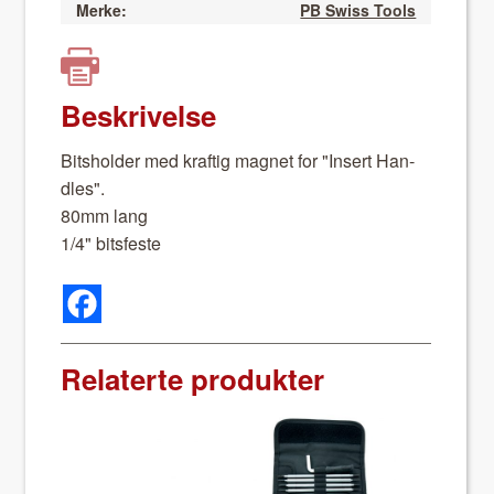
Merke:
PB Swiss Tools
Beskrivelse
Bit­sh­old­er med kraftig mag­net for "Insert Han­
dles".
80mm lang
1/4" bits­feste
Relaterte produkter