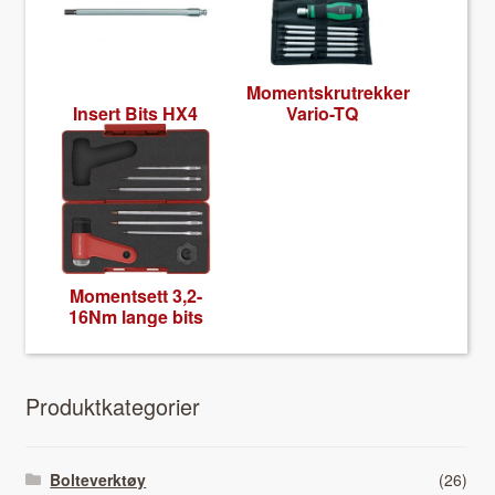
Momentskrutrekker
Insert Bits HX4
Vario-TQ
Momentsett 3,2-
16Nm lange bits
Pro­duk­tkat­e­gori­er
Bolteverktøy
(26)