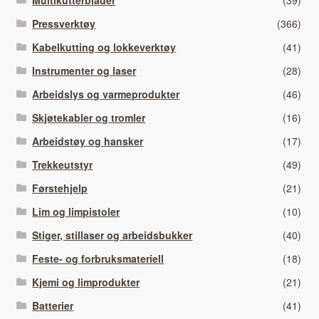
Pressverktøy
(366)
Kabelkutting og lokkeverktøy
(41)
Instrumenter og laser
(28)
Arbeidslys og varmeprodukter
(46)
Skjøtekabler og tromler
(16)
Arbeidstøy og hansker
(17)
Trekkeutstyr
(49)
Førstehjelp
(21)
Lim og limpistoler
(10)
Stiger, stillaser og arbeidsbukker
(40)
Feste- og forbruksmateriell
(18)
Kjemi og limprodukter
(21)
Batterier
(41)