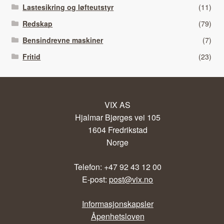
Lastesikring og løfteutstyr
(11)
Redskap
(79)
Bensindrevne maskiner
(7)
Fritid
(23)
VIX AS
Hjalmar Bjørges vei 105
1604 Fredrikstad
Norge
Telefon: +47 92 43 12 00
E-post:
post@vix.no
Informasjonskapsler
Åpenhetsloven