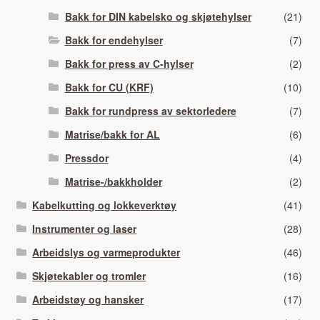
Bakk for DIN kabelsko og skjøtehylser
(21)
Bakk for endehylser
(7)
Bakk for press av C-hylser
(2)
Bakk for CU (KRF)
(10)
Bakk for rundpress av sektorledere
(7)
Matrise/bakk for AL
(6)
Pressdor
(4)
Matrise-/bakkholder
(2)
Kabelkutting og lokkeverktøy
(41)
Instrumenter og laser
(28)
Arbeidslys og varmeprodukter
(46)
Skjøtekabler og tromler
(16)
Arbeidstøy og hansker
(17)