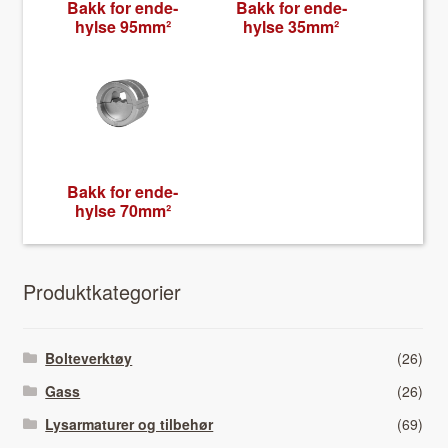
Bakk for ende­
Bakk for ende­
hylse 95mm²
hylse 35mm²
Bakk for ende­
hylse 70mm²
Pro­duk­tkat­e­gori­er
Bolteverktøy
(26)
Gass
(26)
Lysarmaturer og tilbehør
(69)