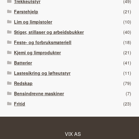
Trekkeutstyr
(49)
Førstehjelp
(21)
Lim og limpistoler
(10)
Stiger, stillaser og arbeidsbukker
(40)
Feste- og forbruksmateriell
(18)
Kjemi og limprodukter
(21)
Batterier
(41)
Lastesikring og løfteutstyr
(11)
Redskap
(79)
Bensindrevne maskiner
(7)
Fritid
(23)
VIX AS