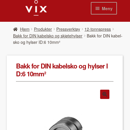
Hopp
Hopp
Meny
til
til
navigasjon
innhold
Hjem
Hjem
Pro­duk­ter
Pressverktøy
12-tonnspress
Bakk for DIN kabelsko og skjøtehylser
Bakk for DIN kabel­
Pro­duk­ter
sko og hylser ID:6 10mm²
Nyheter
Bakk for DIN kabel­sko og hylser I
Se kat­a­loger
D:6 10mm²
Video
Om oss
Kon­takt oss
Våre leverandør­er