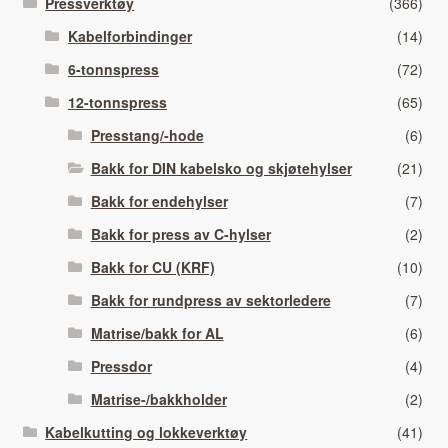
Pressverktøy
(366)
Kabelforbindinger
(14)
6-tonnspress
(72)
12-tonnspress
(65)
Presstang/-hode
(6)
Bakk for DIN kabelsko og skjøtehylser
(21)
Bakk for endehylser
(7)
Bakk for press av C-hylser
(2)
Bakk for CU (KRF)
(10)
Bakk for rundpress av sektorledere
(7)
Matrise/bakk for AL
(6)
Pressdor
(4)
Matrise-/bakkholder
(2)
Kabelkutting og lokkeverktøy
(41)