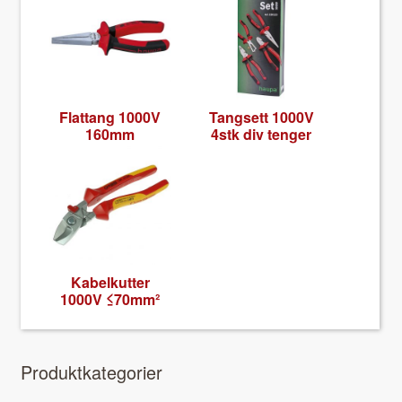
Flat­tang 1000V
Tangsett 1000V
160mm
4stk div tenger
Kabelkut­ter
1000V ≤70mm²
Pro­duk­tkat­e­gori­er