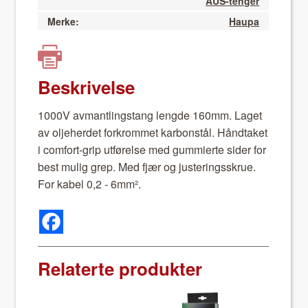
AUS-tenger
Merke:
Haupa
Beskrivelse
1000V avmantlingstang lengde 160mm. Laget
av olje­herdet forkrom­met kar­bon­stål. Hånd­taket
i com­fort-grip utførelse med gum­mierte sider for
best mulig grep. Med fjær og jus­ter­ingsskrue.
For kabel 0,2 - 6mm².
Relaterte produkter