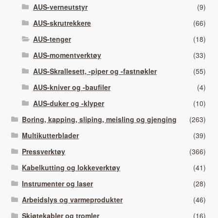
AUS-verneutstyr
(9)
AUS-skrutrekkere
(66)
AUS-tenger
(18)
AUS-momentverktøy
(33)
AUS-Skrallesett, -piper og -fastnøkler
(55)
AUS-kniver og -baufiler
(4)
AUS-duker og -klyper
(10)
Boring, kapping, sliping, meisling og gjenging
(263)
Multikutterblader
(39)
Pressverktøy
(366)
Kabelkutting og lokkeverktøy
(41)
Instrumenter og laser
(28)
Arbeidslys og varmeprodukter
(46)
Skjøtekabler og tromler
(16)