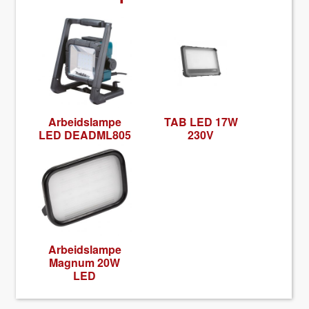
Arbei­d­slampe
TAB LED 17W
LED DEADML805
230V
Arbei­d­slampe
Mag­num 20W
LED