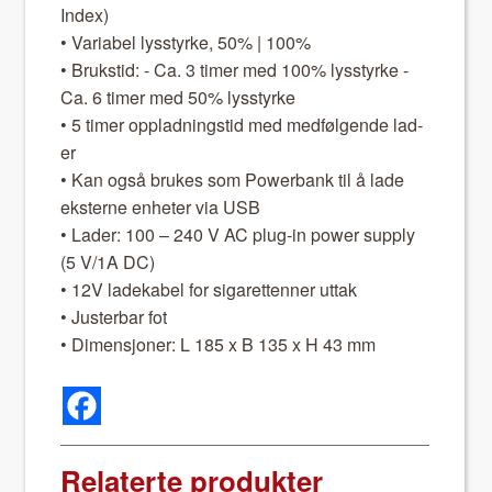
Index)
• Vari­abel lysstyrke, 50% | 100%
• Bruk­stid: - Ca. 3 timer med 100% lysstyrke -
Ca. 6 timer med 50% lysstyrke
• 5 timer opplad­ningstid med med­føl­gende lad­
er
• Kan også brukes som Power­bank til å lade
eksterne enheter via USB
• Lad­er: 100 – 240 V AC plug-in pow­er sup­ply
(5 V/1A DC)
• 12V ladek­a­bel for sigaret­ten­ner uttak
• Juster­bar fot
• Dimen­sjon­er: L 185 x B 135 x H 43 mm
Relaterte produkter