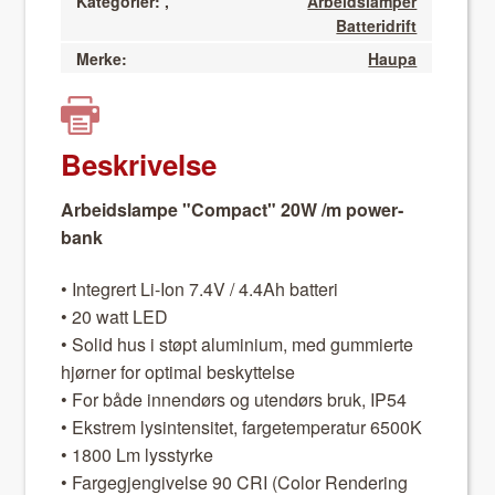
Kategorier:
,
Arbeidslamper
Batteridrift
Merke:
Haupa
Beskrivelse
Arbei­d­slampe "Com­pact" 20W /m power­
bank
• Inte­gr­ert Li-Ion 7.4V / 4.4Ah bat­teri
• 20 watt LED
• Sol­id hus i støpt alu­mini­um, med gum­mierte
hjørn­er for opti­mal beskyt­telse
• For både innendørs og utendørs bruk, IP54
• Ekstrem lysin­ten­sitet, far­getem­per­atur 6500K
• 1800 Lm lysstyrke
• Fargeg­jen­givelse 90 CRI (Col­or Ren­der­ing