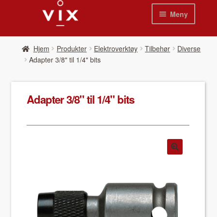
Hopp
Hopp
Meny
til
til
navigasjon
innhold
Hjem
Hjem
Pro­duk­ter
Elektroverktøy
Tilbehør
Diverse
Adapter 3/8" til 1/4" bits
Pro­duk­ter
Nyheter
Adapter 3/8" til 1/4" bits
Se kat­a­loger
Video
Om oss
Kon­takt oss
Våre leverandør­er