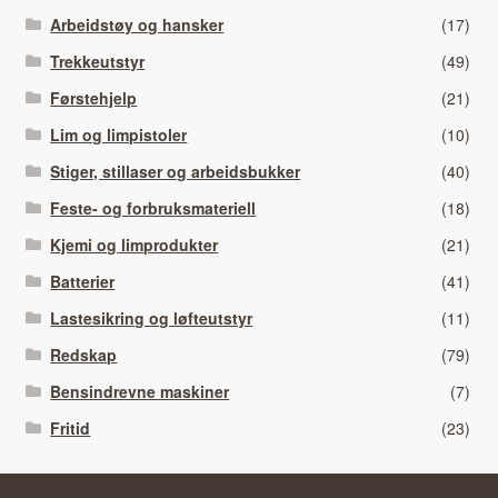
Arbeidstøy og hansker
(17)
Trekkeutstyr
(49)
Førstehjelp
(21)
Lim og limpistoler
(10)
Stiger, stillaser og arbeidsbukker
(40)
Feste- og forbruksmateriell
(18)
Kjemi og limprodukter
(21)
Batterier
(41)
Lastesikring og løfteutstyr
(11)
Redskap
(79)
Bensindrevne maskiner
(7)
Fritid
(23)