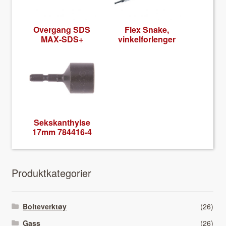
Over­gang SDS
Flex Snake,
MAX-SDS+
vinkelfor­lenger
Sek­skan­thylse
17mm 784416-4
Pro­duk­tkat­e­gori­er
Bolteverktøy
(26)
Gass
(26)