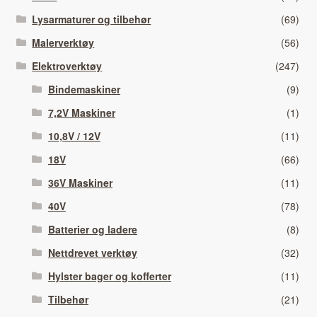
Lysarmaturer og tilbehør
(69)
Malerverktøy
(56)
Elektroverktøy
(247)
Bindemaskiner
(9)
7,2V Maskiner
(1)
10,8V / 12V
(11)
18V
(66)
36V Maskiner
(11)
40V
(78)
Batterier og ladere
(8)
Nettdrevet verktøy
(32)
Hylster bager og kofferter
(11)
Tilbehør
(21)