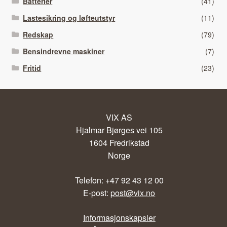
Batterier
(41)
Lastesikring og løfteutstyr
(11)
Redskap
(79)
Bensindrevne maskiner
(7)
Fritid
(23)
VIX AS
Hjalmar Bjørges vei 105
1604 Fredrikstad
Norge
Telefon: +47 92 43 12 00
E-post:
post@vix.no
Informasjonskapsler