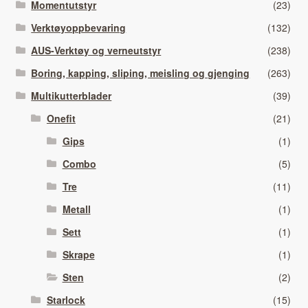
Momentutstyr
(23)
Verktøyoppbevaring
(132)
AUS-Verktøy og verneutstyr
(238)
Boring, kapping, sliping, meisling og gjenging
(263)
Multikutterblader
(39)
Onefit
(21)
Gips
(1)
Combo
(5)
Tre
(11)
Metall
(1)
Sett
(1)
Skrape
(1)
Sten
(2)
Starlock
(15)