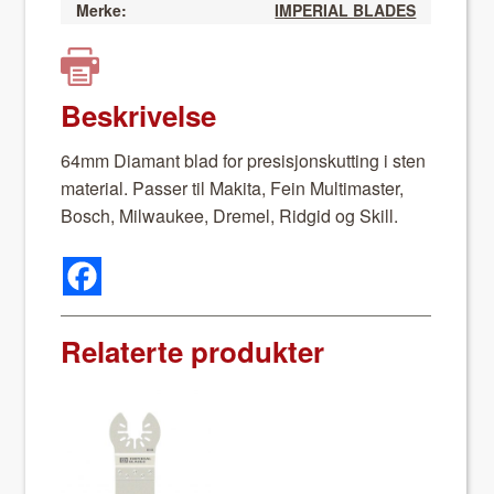
Merke:
IMPERIAL BLADES
Beskrivelse
64mm Dia­mant blad for pre­sisjon­skut­ting i sten
mate­r­i­al. Pass­er til Maki­ta, Fein Mul­ti­mas­ter,
Bosch, Mil­wau­kee, Dremel, Ridgid og Skill.
Relaterte produkter