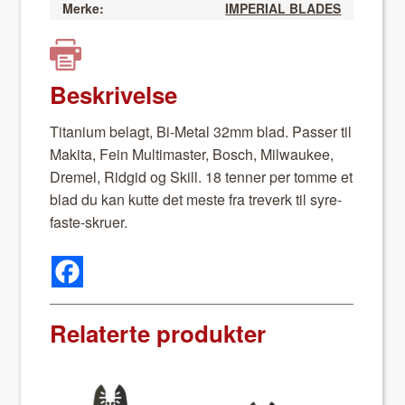
Merke:
IMPERIAL BLADES
Beskrivelse
Tita­ni­um belagt, Bi-Met­al 32mm blad. Pass­er til
Maki­ta, Fein Mul­ti­mas­ter, Bosch, Mil­wau­kee,
Dremel, Ridgid og Skill. 18 ten­ner per tomme et
blad du kan kutte det meste fra treverk til syre­
faste-skruer.
Relaterte produkter