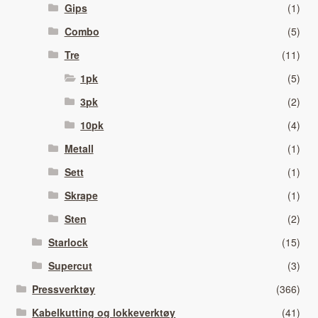
Gips
(1)
Combo
(5)
Tre
(11)
1pk
(5)
3pk
(2)
10pk
(4)
Metall
(1)
Sett
(1)
Skrape
(1)
Sten
(2)
Starlock
(15)
Supercut
(3)
Pressverktøy
(366)
Kabelkutting og lokkeverktøy
(41)