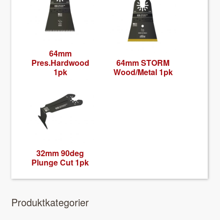
64mm
Pres.Hardwood
64mm STORM
1pk
Wood/Metal 1pk
32mm 90deg
Plunge Cut 1pk
Pro­duk­tkat­e­gori­er