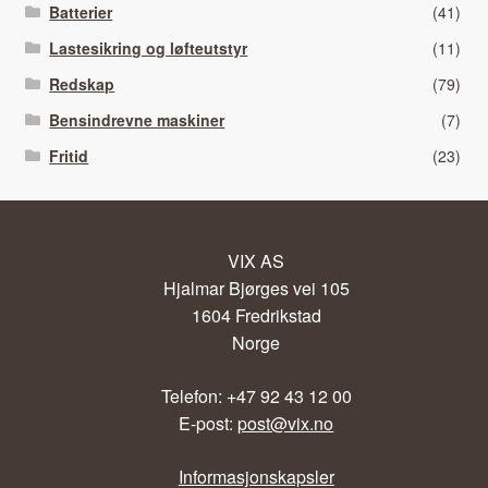
Batterier
(41)
Lastesikring og løfteutstyr
(11)
Redskap
(79)
Bensindrevne maskiner
(7)
Fritid
(23)
VIX AS
Hjalmar Bjørges vei 105
1604 Fredrikstad
Norge
Telefon: +47 92 43 12 00
E-post:
post@vix.no
Informasjonskapsler