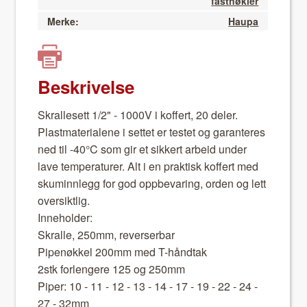
fastnøkler
Merke:
Haupa
Beskrivelse
Skralle­sett 1/2" - 1000V i kof­fert, 20 del­er.
Plas­t­ma­te­ri­a­lene i set­tet er testet og garan­teres
ned til -40°C som gir et sikkert arbeid under
lave tem­per­a­tur­er. Alt i en prak­tisk kof­fert med
sku­minn­legg for god opp­be­var­ing, orden og lett
over­sik­tlig.
Innehold­er:
Skralle, 250mm, reverser­bar
Pipenøkkel 200mm med T-hånd­tak
2stk for­len­gere 125 og 250mm
Piper: 10 - 11 - 12 - 13 - 14 - 17 - 19 - 22 - 24 -
27 - 32mm