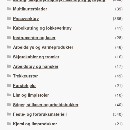
Multikutterblader
(39)
Pressverktøy
(366)
Kabelkutting og lokkeverktøy
(41)
Instrumenter og laser
(28)
Arbeidslys og varmeprodukter
(46)
Skjøtekabler og tromler
(16)
Arbeidstøy og hansker
(17)
Trekkeutstyr
(49)
Førstehjelp
(21)
Lim og limpistoler
(10)
Stiger, stillaser og arbeidsbukker
(40)
Feste- og forbruksmateriell
(540)
Kjemi og limprodukter
(21)