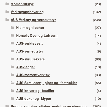
Momentutstyr
(23)
Verktøyoppbevaring
(132)
AUS-Verktøy og verneutstyr
(238)
Hjelm og tilbehør
(27)
Hørsel-, Øye- og Luftvern
(14)
AUS-verktøysett
(4)
AUS-verneutstyr
(9)
AUS-skrutrekkere
(66)
AUS-tenger
(18)
AUS-momentverktøy
(33)
AUS-Skrallesett, -piper og -fastnøkler
(55)
AUS-kniver og -baufiler
(4)
AUS-duker og -klyper
(10)
Boring, kapping, sliping, meisling og gjenging
(263)