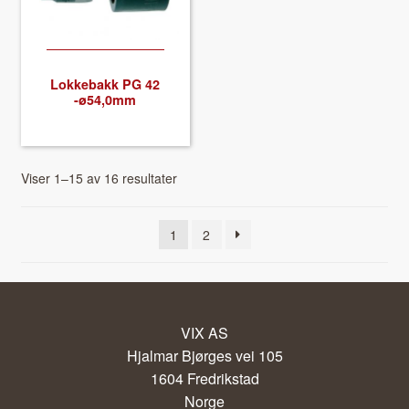
Lokke­bakk PG 42
-ø54,0mm
Viser 1–15 av 16 resultater
1
2
VIX AS
Hjalmar Bjørges vei 105
1604 Fredrikstad
Norge