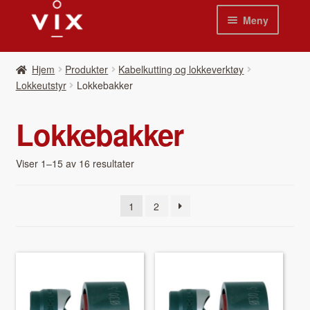
Hopp
Hopp
Meny
til
til
navigasjon
innhold
Hjem
Hjem
Pro­duk­ter
Kabelkutting og lokkeverktøy
Lokkeutstyr
Lokkebakker
Pro­duk­ter
Lokkebakker
Nyheter
Se kat­a­loger
Viser 1–15 av 16 resultater
Video
1
2
Om oss
Kon­takt oss
Våre leverandør­er