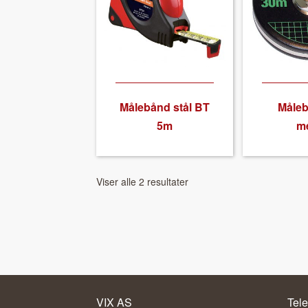
Måle­bånd stål BT
Måle­
5m
me
Viser alle 2 resultater
VIX AS
Tele