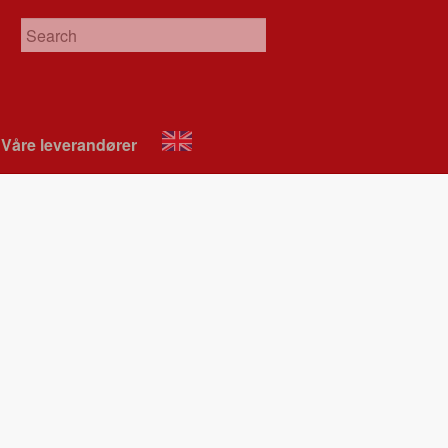
Våre leverandør­er
About
VIX