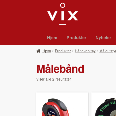
Hopp
Hopp
til
til
navigasjon
innhold
Hjem
Pro­duk­ter
Nyheter
Hjem
Pro­duk­ter
Håndverktøy
Måleutsty
Målebånd
Viser alle 2 resultater