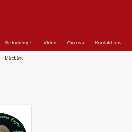
Se kat­a­loger
Video
Om oss
Kon­takt oss
r
Målebånd