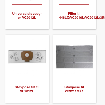
About VIX
Uni­ver­sal­støv­sug­
Fil­ter til
er VC2012L
446LX/VC2010L/VC2012L/35
Støv­pose filt til
Støv­pose til
VC2012L
VC3211MX1