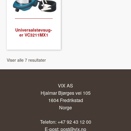
Uni­ver­sal­støv­sug­
er VC3211MX1
Viser alle 7 resultater
VIX AS
Hjalmar Bjørges vei 105
1604 Fredrikstad
Norge
Telefon: +47 92 43 12 00
E-post:
post@vix.no