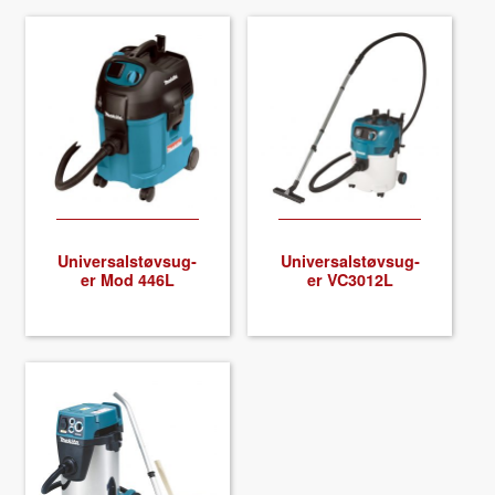
Uni­ver­sal­støv­sug­
Uni­ver­sal­støv­sug­
er Mod 446L
er VC3012L