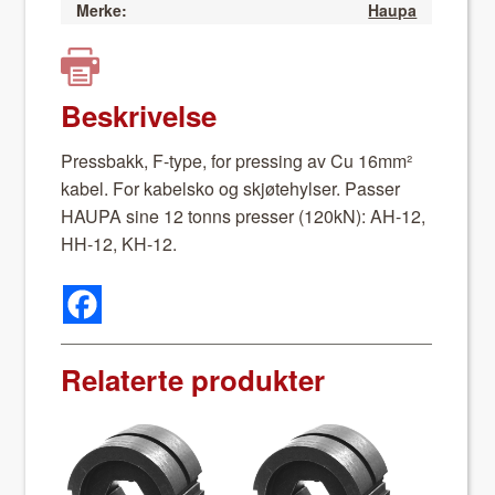
Merke:
Haupa
Beskrivelse
Press­bakk, F-type, for press­ing av Cu 16mm²
kabel. For kabel­sko og skjøte­hylser. Pass­er
HAUPA sine 12 tonns press­er (120kN): AH-12,
HH-12, KH-12.
Relaterte produkter