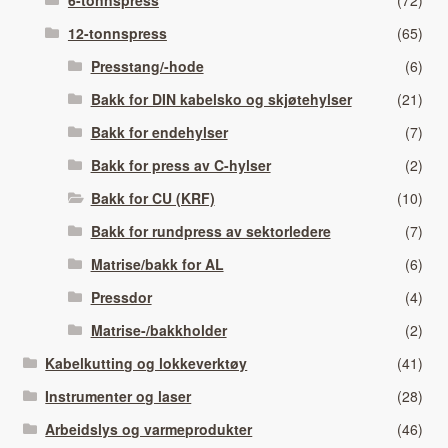
12-tonnspress
(65)
Presstang/-hode
(6)
Bakk for DIN kabelsko og skjøtehylser
(21)
Bakk for endehylser
(7)
Bakk for press av C-hylser
(2)
Bakk for CU (KRF)
(10)
Bakk for rundpress av sektorledere
(7)
Matrise/bakk for AL
(6)
Pressdor
(4)
Matrise-/bakkholder
(2)
Kabelkutting og lokkeverktøy
(41)
Instrumenter og laser
(28)
Arbeidslys og varmeprodukter
(46)