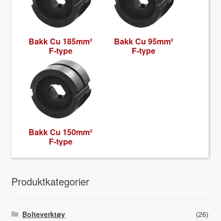
Bakk Cu 185mm²
Bakk Cu 95mm²
F-type
F-type
Bakk Cu 150mm²
F-type
Pro­duk­tkat­e­gori­er
Bolteverktøy
(26)