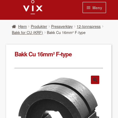
Hopp
Hopp
Meny
til
til
navigasjon
innhold
Hjem
Hjem
Pro­duk­ter
Pressverktøy
12-tonnspress
Bakk for CU (KRF)
Bakk Cu 16mm² F-type
Pro­duk­ter
Nyheter
Bakk Cu 16mm² F-type
Se kat­a­loger
Video
Om oss
Kon­takt oss
Våre leverandør­er